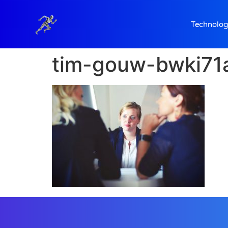
Technolog
tim-gouw-bwki71