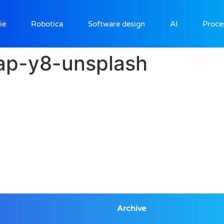
ie
Robotica
Software design
AI
Proce
ap-y8-unsplash
Archive