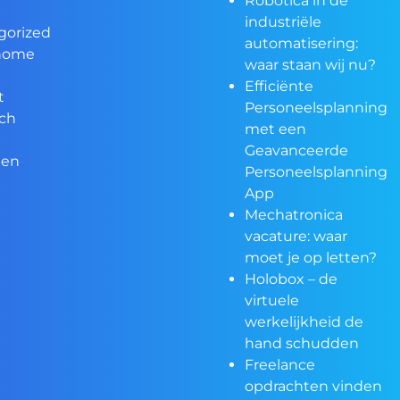
Robotica in de
industriële
gorized
automatisering:
home
waar staan wij nu?
Efficiënte
t
Personeelsplanning
ech
met een
Geavanceerde
een
Personeelsplanning
App
Mechatronica
vacature: waar
moet je op letten?
Holobox – de
virtuele
werkelijkheid de
hand schudden
Freelance
opdrachten vinden